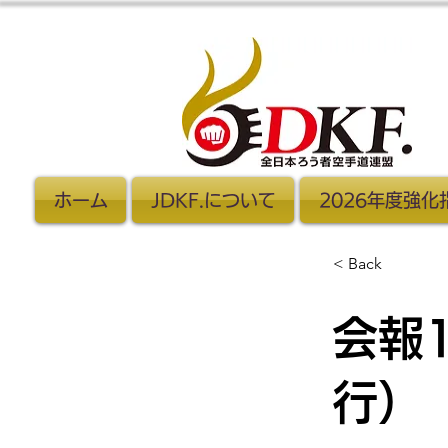
ホーム
JDKF.について
2026年度強
< Back
会報1
行）