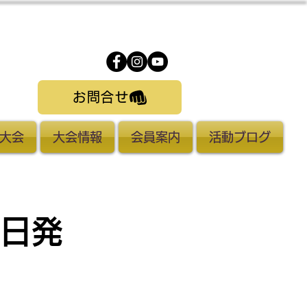
お問合せ
大会
大会情報
会員案内
活動ブログ
5日発