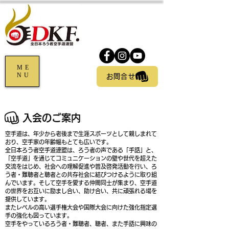
ME
NU
お問合せ
​入会のご案内
空手道は、年少から老後まで生涯スポーツとして親しまれて
おり、空手家の年齢幅もとても広いです。
全日本ろう者空手道連盟は、ろう者の声である「手話」と、
「空手道」を通じてコミュニケーションの壁や世代を超えた
交流をはじめ、社会への理解促進や普及啓発活動を行い、ろ
う者・難聴者と聴者との共存社会に結びつけるように取り組
んでいます。そして空手を愛する仲間同士が集まり、空手道
の世界をお互いに励まし合い、助け合い、共に頑張れる場を
提供しています。
またレベルの高い選手権大会や国際大会に向けた強化指定
選
手の強化も図っています。
空手をやっているろう者・難聴者、聴者、また手話に興味の