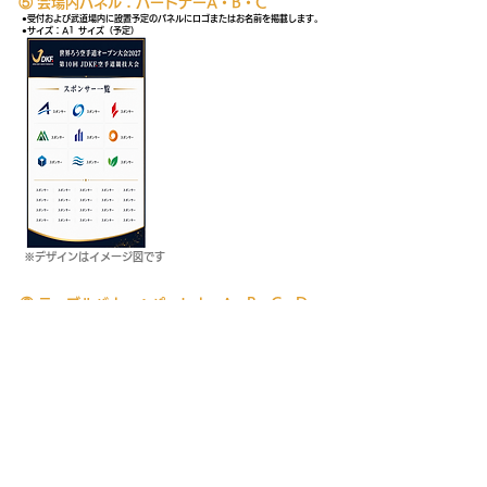
⑤ 会場内パネル：パートナーA・B・C
●受付および武道場内に設置予定のパネルにロゴまたはお名前を掲載します。
●サイズ：A1 サイズ（予定）
※デザインはイメージ図です
⑥ テーブルバナー：パートナーA・B・C・D
●⼀番⽬に⼊る箇所なので、選⼿、選⼿の親御さん、観客、⼤
会関係者から認識されやすいです。
●取材が⼊る予定となっており、中継や記事等への映り込みが
期待されます。
●掲出サイズ：全⾯ 1800mm×700mm、半⾯
900mm×700mm