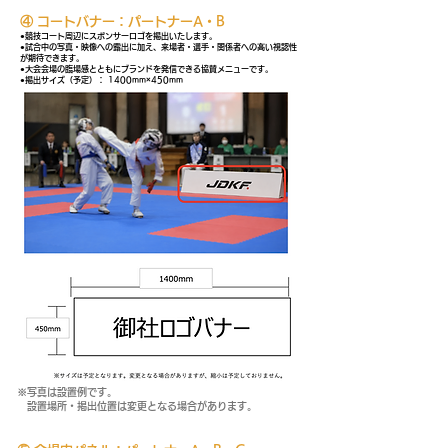
④ コートバナー：パートナーA・B
●競技コート周辺にスポンサーロゴを掲出いたします。
●試合中の写真・映像への露出に加え、来場者・選⼿・関係者への⾼い視認性
が期待できます。
●⼤会会場の臨場感とともにブランドを発信できる協賛メニューです。
●掲出サイズ（予定）： 1400mm×450mm
※写真は設置例です。
設置場所・掲出位置は変更となる場合があります。