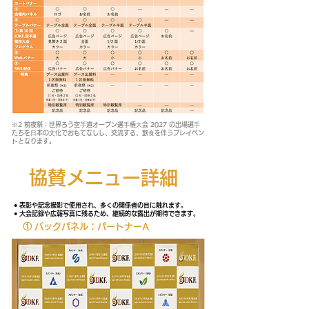
※2 前夜祭：世界ろう空⼿道オープン選⼿権⼤会 2027 の出場選⼿
たちを⽇本の⽂化でおもてなしし、交流する、飲⾷を伴うプレイベン
トとなります。
協賛メニュー詳細
● 表彰や記念撮影で使⽤され、多くの関係者の⽬に触れます。
● ⼤会記録や広報写真に残るため、継続的な露出が期待できます。
① バックパネル：パートナーA