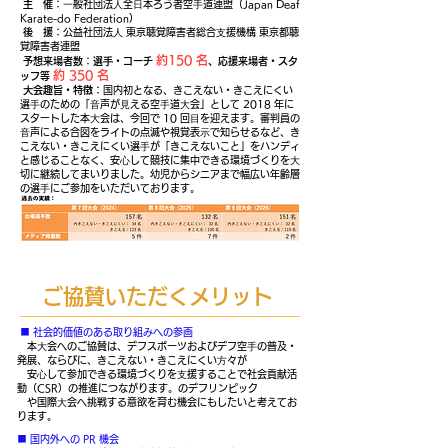
主 催
：⼀般社団法⼈全⽇本ろう者空⼿道連盟（Japan Deaf
Karate-do Federation）
後 援
：公益社団法⼈ 東京聴覚障害者総合⽀援機構 東京都聴
覚障害者連盟
約150 名
予想来場者数
：
選⼿・コーチ
、応援来場者・スタ
約 350 名
ッフ等
⼤会趣旨・特徴
：国内初となる、きこえない・きこえにくい
選⼿のための「⾳声が⾒える空⼿道⼤会」として 2018 年に
スタートした本⼤会は、今回で 10 回⽬を迎えます。審判員の
⾳声による合図をライトの点滅や視覚表⽰で知らせるなど、き
こえない・きこえにくい選⼿が「きこえないこと」をハンディ
と感じることなく、安⼼して競技に集中できる環境づくりを⼤
切に継続してまいりました。幼児からシニアまで幅広い年齢層
の選⼿にご参加をいただいております。
ご協賛いただくメリット
■ 社会的価値のある取り組みへの参画
本⼤会へのご協賛は、デフスポーツおよびデフ空⼿の普及・
発展、ならびに、きこえない・きこえにくい⽅々が
安⼼して参加できる環境づくりを⽀援することで社会貢献活
動（CSR）の推進につながります。のデフリ
ンピック
や国際⼤会へ挑戦する意欲を育む機会にもしたいと考えてお
ります。
■ 国内外への PR 機会