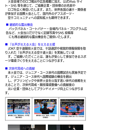
⼤会会場でのロゴ掲出や広告掲載に加え、公式Web サイ
ト・SNS 等を通じて、ご協賛企業・団体様のお名前や
ロゴを広く発信いたします。また、世界各国の選⼿・関係者
が参加する国際⼤会として、国内外のデフスポー
ツ・
空⼿コミュニティへの認知拡⼤も期待できます。
■ 継続的な露出機会
バックパネル・コートバナー・会場内パネル・プログラム広
告など、⼤会当⽇だけでなく記録写真やSNS 投稿等
にも残る継続的な露出機会をご提供いたします。
■ 「⾳声が⾒える⼤会」を⽀える⽀援
JDKF.空⼿道競技⼤会では、⼿話通訳や視覚的情報保障を取
り⼊れた「⾳声が⾒える空⼿道⼤会」を実施していま
す。ご協賛いただくことは、誰もが安⼼して参加できるスポ
ーツ環境づくりを⽀えることにつながります。
■ 次世代育成への貢献
本⼤会では、ジュニア・ユース世代の国際試合も実施予定で
す。ジュニア・ユース世代へ国際経験の機会を創出
し、デフリンピックや世界⼤会を⽬指す若い世代の挑戦を⽀
えることで、次世代育成・競技環境整備への貢献度の
⾼い企業・団体としてブランドイメージ向上につながりま
す。