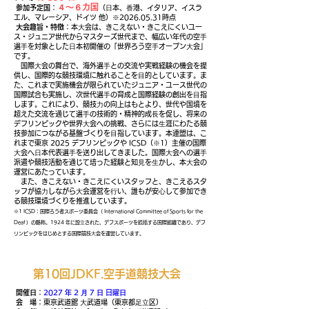
４〜６カ国
参加予定国
：
（⽇本、⾹港、イタリア、イスラ
エル、マレーシア、ドイツ 他）※2026.05.31時点
⼤会趣旨・特徴
：本⼤会は、きこえない・きこえにくいユー
ス・ジュニア世代からマスターズ世代まで、幅広い年代の空⼿
選⼿を対象とした⽇本初開催の「世界ろう空⼿オープン⼤会」
です。
国際⼤会の舞台で、海外選⼿との交流や実戦経験の機会を提
供し、国際的な競技環境に触れることを⽬的としています。ま
た、これまで実施機会が限られていたジュニア・ユース世代の
国際試合も実施し、次世代選⼿の育成と国際経験の創出を⽬指
します。これにより、競技⼒の向上はもとより、世代や国境を
超えた交流を通じて選⼿の技術的・精神的成⻑を促し、将来の
デフリンピックや世界⼤会への挑戦、さらには⽣涯にわたる競
技参加につながる基盤づくりを⽬指しています。本連盟は、こ
れまで東京 2025 デフリンピックや ICSD（※1）主催の国際
⼤会へ⽇本代表選⼿を送り出してきました。国際⼤会への選⼿
派遣や競技活動を通じて培った経験と知⾒を⽣かし、本⼤会の
運営にあたっています。
また、きこえない・きこえにくいスタッフと、きこえるスタ
ッフが協⼒しながら⼤会運営を⾏い、誰もが安⼼して参加でき
る競技環境づくりを推進しています。
※1 ICSD：国際ろう者スポーツ委員会（ International Committee of Sports for the
Deaf ）の略称。1924 年に設⽴された、デフスポーツを統括する国際組織であり、デフ
リンピックをはじめとする国際競技⼤会を運営しています。
​第10回JDKF.空手道競技大会
開催⽇
：
2027 年 2 ⽉ 7 ⽇ 日曜⽇
会 場
：東京武道館 ⼤武道場（東京都⾜⽴区）