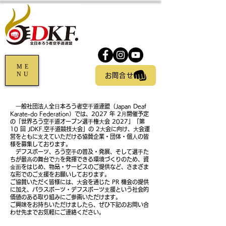
ME
NU
お問合せ
⼀般社団法⼈全⽇本ろう者空⼿道連盟（Japan Deaf
Karate-do Federation）では、2027 年 2⽉開催予定
の「世界ろう空⼿道オープン選⼿権⼤会 2027」「第
10 回 JDKF.空⼿道競技⼤会」の 2⼤会に向け、⼤会運
営をともに⽀えていただける協賛企業・団体・個⼈の皆
様を募集しております。
デフスポーツ、ろう空⼿の普及・発展、そして選⼿た
ちが最⾼の舞台で⼒を発揮できる環境づくりのため、資
⾦⾯をはじめ、物品・サービスのご提供など、さまざま
な形でのご⽀援をお願いしております。
ご協賛いただく皆様には、⼤会を通じた PR 機会の提供
に加え、パラスポーツ・デフスポーツ⽀援という社会的
価値のある取り組みにご参画いただけます。
ご興味をお持ちいただけましたら、ぜひ下記のお問い合
わせ先までお気軽にご連絡ください。
​世界ろう空手道オープン選手権大会2027および