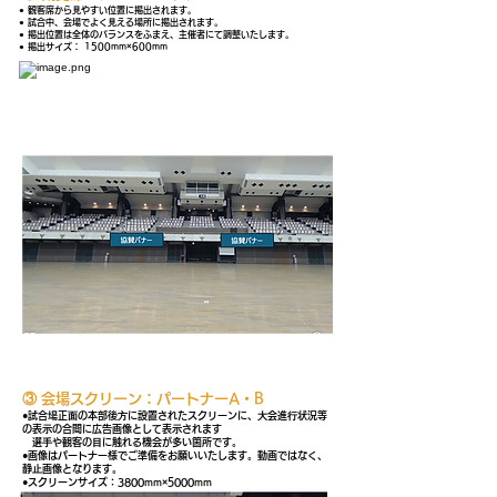
● 観客席から⾒やすい位置に掲出されます。
● 試合中、会場でよく⾒える場所に掲出されます。
● 掲出位置は全体のバランスをふまえ、主催者にて調整いたします。
● 掲出サイズ： 1500mm×600mm
③ 会場スクリーン：パートナーA・B
●試合場正⾯の本部後⽅に設置されたスクリーンに、⼤会進⾏状況等
の表⽰の合間に広告画像として表⽰されま
す
選⼿や観客の⽬に触れる機会が多い箇所です。
●画像はパートナー様でご準備をお願いいたします。動画ではなく、
静⽌画像となります。
●スクリーンサイズ：3800mm×5000mm