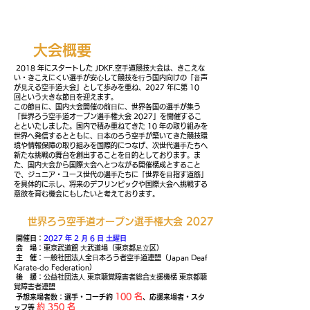
​第１０回JDKF.空手道競技大会 ご協賛募集のご案内
​大会概要
2018 年にスタートした JDKF.空⼿道競技⼤会は、きこえな
い・きこえにくい選⼿が安⼼して競技を⾏う国内向けの「⾳声
が⾒える空⼿道⼤会」として歩みを重ね、2027 年に第 10
回という⼤きな節⽬を迎えます。
この節⽬に、国内⼤会開催の前⽇に、世界各国の選⼿が集う
「世界ろう空⼿道オープン選⼿権⼤会 2027」を開催するこ
とといたしました。国内で積み重ねてきた 10 年の取り組みを
世界へ発信するとともに、⽇本のろう空⼿が築いてきた競技環
境や情報保障の取り組みを国際的につなげ、次世代選⼿たちへ
新たな挑戦の舞台を創出することを⽬的としております。ま
た、国内⼤会から国際⼤会へとつながる開催構成とすること
で、ジュニア・ユース世代の選⼿たちに「世界を⽬指す道筋」
を具体的に⽰し、将来のデフリンピックや国際⼤会へ挑戦する
意欲を育む機会にもしたいと考えております。
世界ろう空⼿道オープン選⼿権⼤会 2027
開催⽇
：
2027 年 2 ⽉ 6 ⽇ ⼟曜⽇
会 場
：東京武道館 ⼤武道場（東京都⾜⽴区）
主 催
：⼀般社団法⼈全⽇本ろう者空⼿道連盟（Japan Deaf
Karate-do Federation）
後 援
：公益社団法⼈ 東京聴覚障害者総合⽀援機構 東京都聴
覚障害者連盟
100 名
予想来場者数
：
選⼿・コーチ約
、応援来場者・スタ
約 350 名
ッフ等