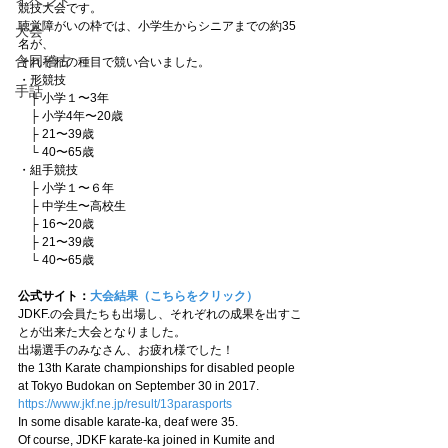
イベント
競技大会です。
聴覚障がいの枠では、小学生からシニアまでの約35
大会
名が、
合同稽古
それぞれの種目で競い合いました。
・形競技
手話
　├ 小学１〜3年
　├ 小学4年〜20歳
　├ 21〜39歳
　└ 40〜65歳
・組手競技
　├ 小学１〜６年
　├ 中学生〜高校生
　├ 16〜20歳
　├ 21〜39歳
　└ 40〜65歳
公式サイト：
大会結果（こちらをクリック）
JDKF.の会員たちも出場し、それぞれの成果を出すこ
とが出来た大会となりました。
出場選手のみなさん、お疲れ様でした！
the 13th Karate championships for disabled people 
at Tokyo Budokan on September 30 in 2017.
https://www.jkf.ne.jp/result/13parasports
In some disable karate-ka, deaf were 35.
Of course, JDKF karate-ka joined in Kumite and 