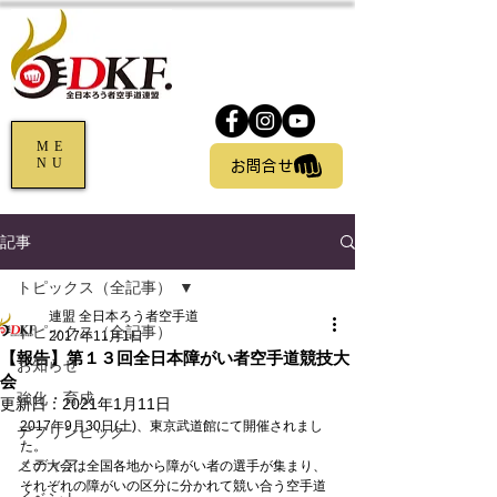
ME
NU
お問合せ
記事
トピックス（全記事）
連盟 全日本ろう者空手道
トピックス（全記事）
2017年11月1日
【報告】第１３回全日本障がい者空手道競技大
お知らせ
会
強化・育成
更新日：
2021年1月11日
2017年9月30日(土)、東京武道館にて開催されまし
デフリンピック
た。
メディア
この大会は全国各地から障がい者の選手が集まり、
それぞれの障がいの区分に分かれて競い合う空手道