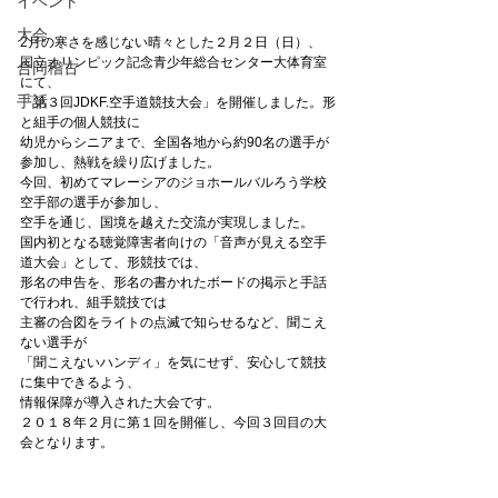
イベント
大会
2月の寒さを感じない晴々とした２月２日（日）、
国立オリンピック記念青少年総合センター大体育室
合同稽古
にて、
手話
「第３回JDKF.空手道競技大会」を開催しました。形
と組手の個人競技に
幼児からシニアまで、全国各地から約90名の選手が
参加し、熱戦を繰り広げました。
今回、初めてマレーシアのジョホールバルろう学校
空手部の選手が参加し、
空手を通じ、国境を越えた交流が実現しました。
国内初となる聴覚障害者向けの「音声が見える空手
道大会」として、形競技では、
形名の申告を、形名の書かれたボードの掲示と手話
で行われ、組手競技では
主審の合図をライトの点滅で知らせるなど、聞こえ
ない選手が
「聞こえないハンディ」を気にせず、安心して競技
に集中できるよう、
情報保障が導入された大会です。
２０１８年２月に第１回を開催し、今回３回目の大
会となります。