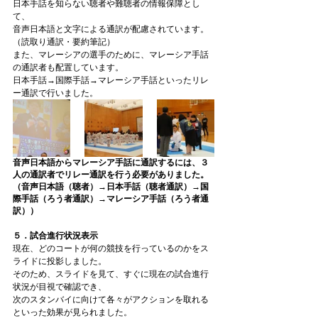
日本手話を知らない聴者や難聴者の情報保障とし
て、
音声日本語と文字による通訳が配慮されています。
（読取り通訳・要約筆記）
また、マレーシアの選手のために、マレーシア手話
の通訳者も配置しています。
日本手話→国際手話→マレーシア手話といったリレ
ー通訳で行いました。
音声日本語からマレーシア手話に通訳するには、３
人の通訳者でリレー通訳を行う必要がありました。
（音声日本語（聴者）→日本手話（聴者通訳）→国
際手話（ろう者通訳）→マレーシア手話（ろう者通
訳））
５．試合進行状況表示
現在、どのコートが何の競技を行っているのかをス
ライドに投影しました。
そのため、スライドを見て、すぐに現在の試合進行
状況が目視で確認でき、
次のスタンバイに向けて各々がアクションを取れる
といった効果が見られました。