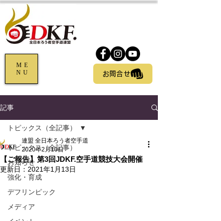
ME
NU
お問合せ
記事
トピックス（全記事）
連盟 全日本ろう者空手道
トピックス（全記事）
2020年2月10日
【ご報告】第3回JDKF.空手道競技大会開催
お知らせ
更新日：
2021年1月13日
強化・育成
デフリンピック
メディア