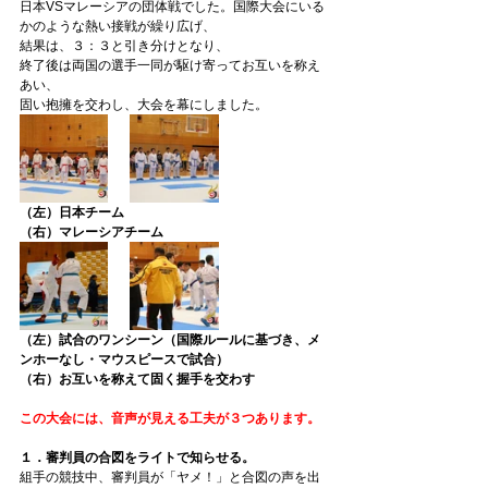
日本VSマレーシアの団体戦でした。国際大会にいる
かのような熱い接戦が繰り広げ、
結果は、３：３と引き分けとなり、
終了後は両国の選手一同が駆け寄ってお互いを称え
あい、
固い抱擁を交わし、大会を幕にしました。
（左）日本チーム
（右）マレーシアチーム
（左）試合のワンシーン（国際ルールに基づき、メ
ンホーなし・マウスピースで試合）
（右）お互いを称えて固く握手を交わす
この大会には、音声が見える工夫が３つあります。
１．審判員の合図をライトで知らせる。
組手の競技中、審判員が「ヤメ！」と合図の声を出