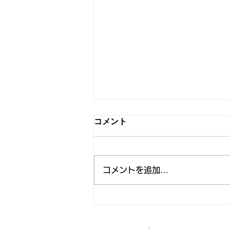
【募集中！】「世界ろう空手
コメント
道オープン選手権大会2027」
及び「第10回JDKF.空手道競
2027年2月6日（土）に「世界ろ
技大会」に係る手話通訳者の
う空手道オープン選手権大会
公募について
コメントを追加…
2027」、2027年2月7日（日）に
「第10回JDKF.空手道競技大会」
を開催する運びとなりました。
つきましては、両大会の運営にあ
たり、手話通訳者を下記のとおり