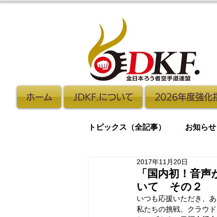
ホーム
JDKF.について
2026年度強
トピックス（全記事）
お知らせ
2017年11月20日
合同稽古
手話
「国内初！音声
いて その２
いつも応援いただき、あ
私たちの挑戦、クラウド