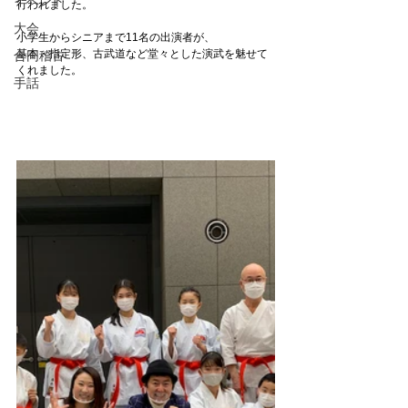
イベント
行われました。
大会
小学生からシニアまで11名の出演者が、
基本・指定形、古武道など堂々とした演武を魅せて
合同稽古
くれました。
手話