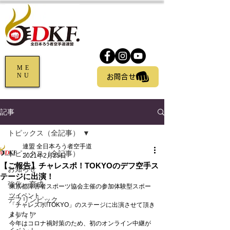
ME
NU
お問合せ
記事
トピックス（全記事）
連盟 全日本ろう者空手道
トピックス（全記事）
2021年2月25日
【ご報告】チャレスポ！TOKYOのデフ空手ス
お知らせ
テージに出演！
強化・育成
東京都障害者スポーツ協会主催の参加体験型スポー
ツイベント
デフリンピック
「チャレスポ!TOKYO」のステージに出演させて頂き
ました！
メディア
今年はコロナ禍対策のため、初のオンライン中継が