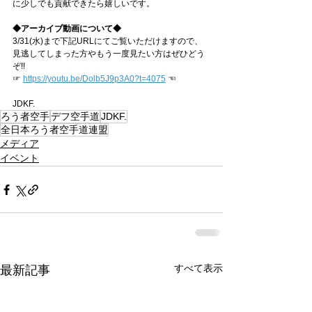
に少しでも貢献できたら嬉しいです。
◆アーカイブ動画について◆
3/31(水)まで下記URLにてご覧いただけますので、
見逃してしまった方やもう一度見たい方はぜひどう
ぞ!!
☞ 
https://youtu.be/Dolb5J9p3A0?t=4075
 ☜
JDKF.
ろう者空手
デフ空手道
JDKF.
全日本ろう者空手道連盟
メディア
イベント
すべて表示
最新記事