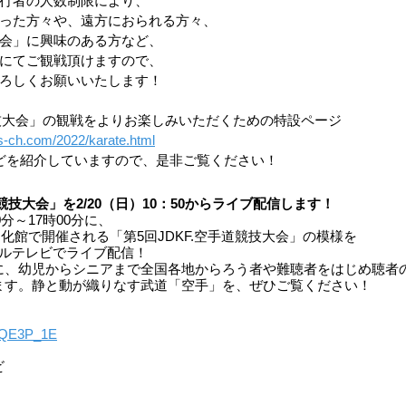
行者の人数制限により、
った方々や、遠方におられる方々、
会」に興味のある方など、
にてご観戦頂けますので、
ろしくお願いいたします！
道競技大会」の観戦をよりお楽しみいただくための特設ページ
ts-ch.com/2022/karate.html
などを紹介していますので、是非ご覧ください！
道競技大会」を2/20（日）10：50からライブ配信します！
0分～17時00分に、
文化館で開催される「第5回JDKF.空手道競技大会」の模様を
ーブルテレビでライブ配信！
に、幼児からシニアまで全国各地からろう者や難聴者をはじめ聴者
ます。静と動が織りなす武道「空手」を、ぜひご覧ください！
CCQE3P_1E
ビ