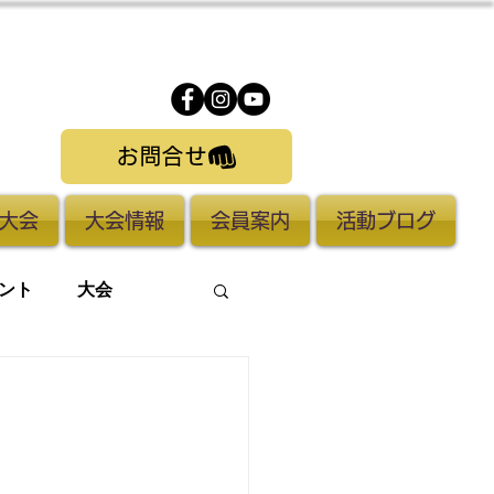
お問合せ
大会
大会情報
会員案内
活動ブログ
ント
大会