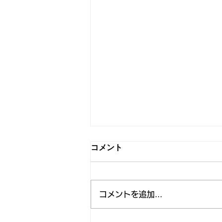
【募集中！】「世界ろう空手
コメント
道オープン選手権大会2027」
及び「第10回JDKF.空手道競
2027年2月6日（土）に「世界ろ
技大会」に係る手話通訳者の
う空手道オープン選手権大会
公募について
コメントを追加…
2027」、2027年2月7日（日）に
「第10回JDKF.空手道競技大会」