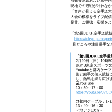
無観客試合および選手同
現地での観戦が叶わなか
「音声が見える空手道大
大会の模様をライブ配信
是非、ご視聴・応援をよ
「第5回JDKF.空手
https://tokyo-paraspor
  見どころや注目選手
「第5回JDKF.空手
2月20日（日）10時5
BumB東京スポーツ
Youtubeと都内ケ
形と組手の個人競技
し、熱戦を繰り広げ
💻YouTube
10：50～17：00
https://youtu.be/J7
📺都内ケーブルテレ
13：40～16：30
＜地デジ10ch＞