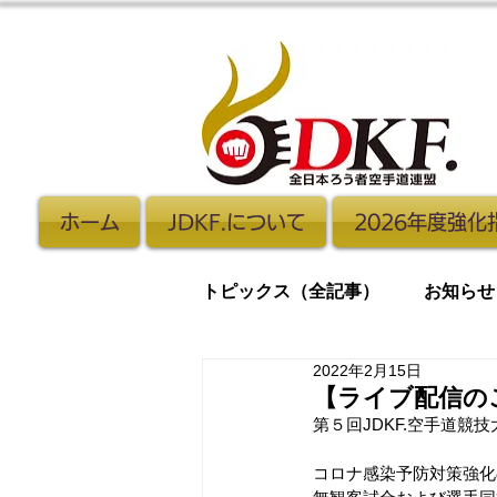
ホーム
JDKF.について
2026年度強
トピックス（全記事）
お知らせ
2022年2月15日
合同稽古
手話
【ライブ配信のご
第５回JDKF.空手道
コロナ感染予防対策強化