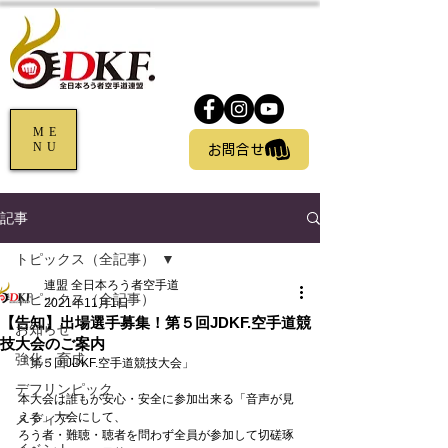
ME
NU
お問合せ
記事
トピックス（全記事）
連盟 全日本ろう者空手道
トピックス（全記事）
2021年11月1日
【告知】出場選手募集！第５回JDKF.空手道競
お知らせ
技大会のご案内
強化・育成
「第５回JDKF.空手道競技大会」
デフリンピック
本大会は誰もが安心・安全に参加出来る「音声が見
える」大会にして、
メディア
ろう者・難聴・聴者を問わず全員が参加して切磋琢