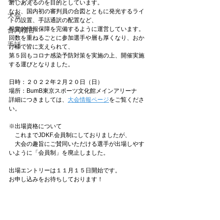
イベント
磨しあえるのを目的としています。
なお、国内初の審判員の合図とともに発光するライ
大会
トの設置、手話通訳の配置など、
視覚的情報保障を完備するように運営しています。
合同稽古
回数を重ねるごとに参加選手や層も厚くなり、おか
手話
げ様で皆に支えられて、
第５回もコロナ感染予防対策を実施の上、開催実施
する運びとなりました。
日時：２０２２年２月２０日（日）
場所：BumB東京スポーツ文化館メインアリーナ 
詳細につきましては、
大会情報ページ
をご覧くださ
い。
※出場資格について
　これまでJDKF.会員制にしておりましたが、
　大会の趣旨にご賛同いただける選手が出場しやす
いように「会員制」を廃止しました。
出場エントリーは１１月１５日開始です。
お申し込みをお待ちしております！