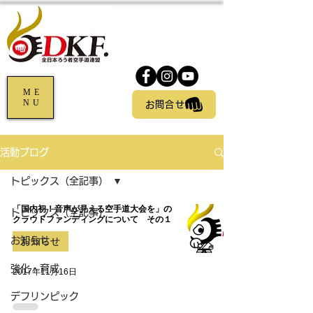
ME
NU
お問合せ
活動ブログ
トピックス（全記事）
「国内初！音声が見える空手道大会を」の
トピックス（全記事）
クラウドファンディングについて その１
お知らせ
お知らせ
強化・育成
2017年11月16日
デフリンピック