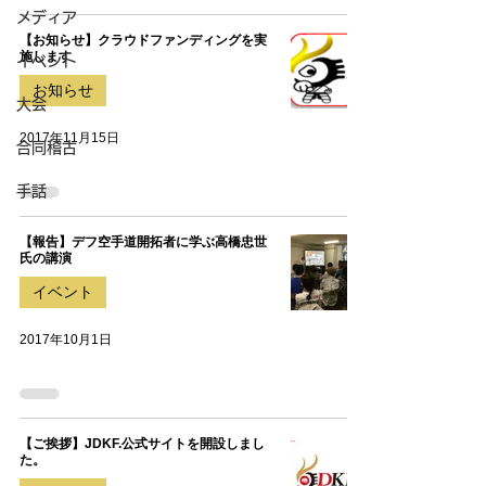
メディア
【お知らせ】クラウドファンディングを実
施します
イベント
お知らせ
大会
2017年11月15日
合同稽古
手話
【報告】デフ空手道開拓者に学ぶ高橋忠世
氏の講演
イベント
2017年10月1日
【ご挨拶】JDKF.公式サイトを開設しまし
た。